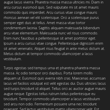
augue lacus viverra. Pharetra massa massa ultricies mi. Diam in
arcu cursus euismod quis. Sed vulputate mi sit amet mauris
commodo quis imperdiet. Arcu cursus vitae congue mauris
rhoncus aenean vel elit scelerisque. Orci a scelerisque purus
semper eget duis at tellus. Amet massa vitae tortor
condimentum lacinia. Sagittis aliquam malesuada bibendum
arcu vitae elementum. Malesuada nunc vel risus commodo.
Enim nunc faucibus a pellentesque sit amet porttitor eget.
Ipsum a arcu cursus vitae congue. Pellentesque dignissim enim
sit amet venenatis. Aliquet risus feugiat in ante metus dictum at.
Metus dictum at tempor commodo ullamcorper a lacus
vestibulum.
Turpis egestas sed tempus urna et pharetra pharetra massa
massa. Ac odio tempor orci dapibus. Porta lorem mollis
aliquam ut. Euismod quis viverra nibh cras. Maecenas accumsan
lacus vel facilisis volutpat est velit egestas dui. Duis ultricies lacus
sed turpis tincidunt id aliquet. Tellus orci ac auctor augue mauris
augue neque. Egestas tellus rutrum tellus pellentesque eu
tincidunt. Tempor commodo ullamcorper a lacus vestibulum
sed arcu non odio. Fermentum posuere urna nec tincidunt
praesent. Sed lectus vestibulum mattis ullamcorper velit. Est